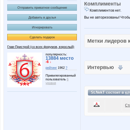
Комплименты
Отправить приватное сообщение
Комплиментов нет.
Вы не авторизованы! Чтоб
Добавить в друзья
Игнорировать
Сделать подарок
Метки лидеров
Глав-Пристрой (со всех форумов, взрослый)
популярность:
13884 место
-6 ↓
Интервью
рейтинг
1962
?
Привилегированный
пользователь
6
уровня
St.NekT состоит в
кл
Ст