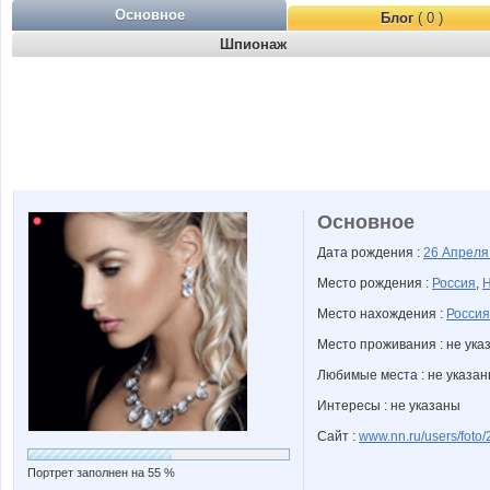
Основное
Блог
( 0 )
Шпионаж
Основное
Дата рождения :
26 Апрел
Место рождения :
Россия
,
Н
Место нахождения :
Россия
Место проживания : не ука
Любимые места : не указа
Интересы : не указаны
Сайт :
www.nn.ru/users/foto
Портрет заполнен на 55 %