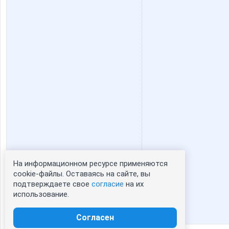
На информационном ресурсе применяются
Статистика портрета:
cookie-файлы. Оставаясь на сайте, вы
подтверждаете свое
согласие
на их
сейчас просматривают портрет - 0
использование.
зарегистрированные пользователи
посетившие портрет за 7 дней - 0
Согласен