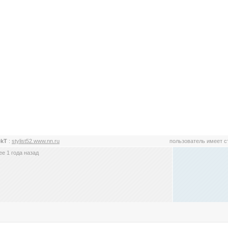
ekT
:
stylist52.www.nn.ru
пользователь имеет 
е 1 года назад