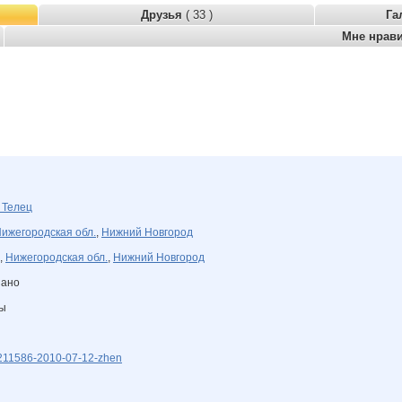
Друзья
( 33 )
Га
Мне нрав
я
Телец
ижегородская обл.
,
Нижний Новгород
,
Нижегородская обл.
,
Нижний Новгород
зано
ны
/211586-2010-07-12-zhen